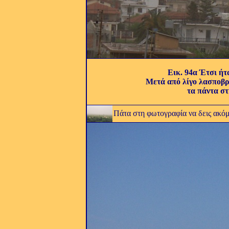
Εικ. 94α Έτσι ήτα
Μετά από λίγο λασποβρ
τα πάντα σ
Πάτα στη φωτογραφία να δεις ακό