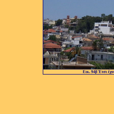
Εικ. 94
β
Έτσι έχο