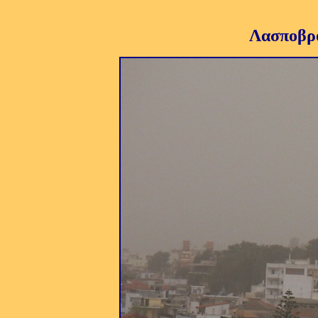
Λασποβρο